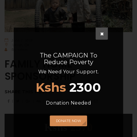
June 7, 2016
Ukiah, CA
By
admin
The
CAMPAIGN
To
FAMILY HOME
Reduce Poverty
We Need Your Support.
SPONSORSHIP
Kshs
2300
SHARE THIS POST:
Donation Needed
DONATE NOW
Kshs
2570