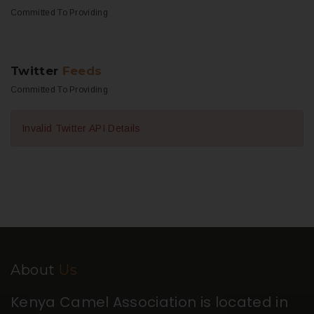
AGAINST
EBOLA
Committed To Providing
Interdum et malesuada
fames ipsum primis in faibus.
Twitter
Feeds
Nullam tortor, tristiqu vitae.
Committed To Providing
Invalid Twitter API Details
About
Us
Kenya Camel Association is located in